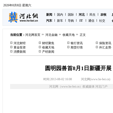
2026年8月8日 星期六
新闻
国内
国际
河北
民生
农牧
汽车
新车
导购
IT
通信
社交
当前位置：
河北网首页
河北金融
收藏天地
正文
河北财经
财经聚焦
银行资讯
保险资讯
黄金投资
收藏天地
期货行情
外汇走势
消费新闻
产经新闻
圆明园兽首8月1日新疆开展
时间:2013-08-02 16:08
河北网(www.he-bei.cn)
河北网（www.he-bei.cn）权威媒体 河北门户