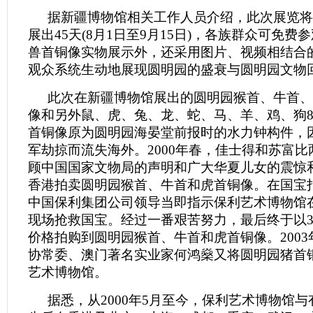
据新疆博物馆相关工作人员介绍，此次展览将
展出45天(8月1日至9月15日)，各族群众可免费
兽首铜像实物展示外，还采用图片、视频相结合
观众系统生动地展现圆明园的盛衰与圆明园文物
此次在新疆博物馆展出的圆明园猴首、牛首、
像和另外鼠、虎、兔、龙、蛇、马、羊、鸡、狗
首铜像原为圆明园海晏堂前报时的水力钟构件，因
军劫掠而流失海外。2000年春，佳士得和苏富
顾中国国家文物局的声明和广大华夏儿女的震惊
香港拍卖圆明园猴首、牛首和虎首铜像。在国宝
中国保利集团公司领导当即指示保利艺术博物馆
现场抢救国宝。经过一番艰苦努力，最后终于以3
价格拍购到圆明园猴首、牛首和虎首铜像。2003
协常委、澳门著名实业家何鸿燊又将圆明园猪首
艺术博物馆。
据悉，从2000年5月至今，保利艺术博物馆