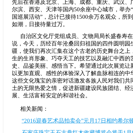
先后在香港及北京、上海、成都、重庆、武汉、
尔滨、西安、天津等国内50余座中心城市，举办
国巡展活动”，总计已接待1500余万名观众，所
如潮，日接待量过万。
自治区文化厅党组成员、文物局局长盛春寿在
说，今天，历经百年沧桑回归祖国的四件圆明园
疆，使我们再次汇集在这个古老的历史舞台之上
生的生肖形象、巧夺天工的技艺以及融汇中西的
史、品鉴美丽、感悟当下。希望通过此次展览让
以更加直观、感性的体验深入了解血脉相连的中
这些文化瑰宝的亲密对话激发各族人民对我们共
土的无限热爱之情，促进新疆建设民族团结、经
展、生活富裕安定的和谐社会。
相关新闻：
“2016迎春艺术品拍卖会”元月17日相约希尔
石家庄珠宝玉石古典红木收藏博览会将于1月