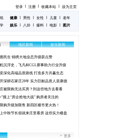
登录
注册
收藏本站
设为主页
纸
健康
男性
女性
儿童
老年
学
娱乐
八卦
爆料
电影
图片
地区新闻
娱乐新闻
闻
惠民生 锦绣大地业态升级获点赞
机沉浮史，飞凡杯CGL赛事助力行业升级
卖深化高端品质路线 打造多方共赢生态
开深耕石家庄28年 实力巨献品质人居康德
庄被限购无法买房？到这些地方去看看
令”撞上“房企抢地大战” 购房者关注的
限购升级加限售 新四区楼市更火热！
上中秋节长假就来庄里看房 这些实力楼盘
更多