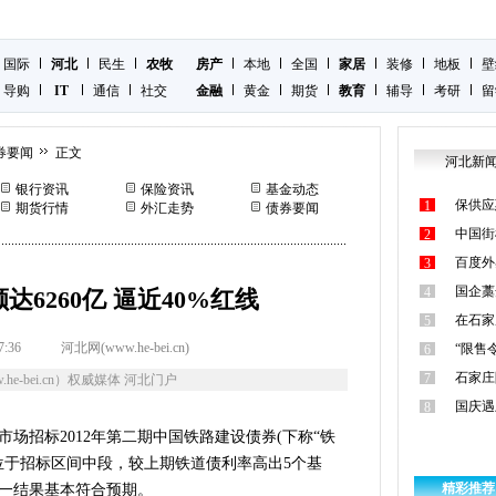
国际
河北
民生
农牧
房产
本地
全国
家居
装修
地板
壁
导购
IT
通信
社交
金融
黄金
期货
教育
辅导
考研
留
券要闻
正文
河北新
银行资讯
保险资讯
基金动态
保供应
1
期货行情
外汇走势
债券要闻
中国街
2
百度外
3
国企藁
4
6260亿 逼近40%红线
在石家
5
7:36
河北网(www.he-bei.cn)
“限售
6
石家庄
7
he-bei.cn）权威媒体 河北门户
国庆遇
8
场招标2012年第二期中国铁路建设债券(下称“铁
%，位于招标区间中段，较上期铁道债利率高出5个基
精彩推荐
一结果基本符合预期。