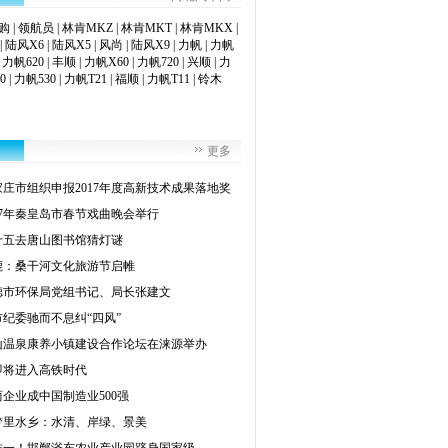
购
|
领航员
|
林肯MKZ
|
林肯MKT
|
林肯MKX
|
|
陆风X6
|
陆风X5
|
风尚
|
陆风X9
|
力帆
|
力帆
|
力帆620
|
丰顺
|
力帆X60
|
力帆720
|
兴顺
|
力
0
|
力帆530
|
力帆T21
|
福顺
|
力帆T11
|
铃木
更多
家庄市组织申报2017年度高新技术成果落地奖
017年秦皇岛市春节戏曲晚会举行
十五去唐山图书馆猜灯谜
鹿：桑干河文化旅游节启帷
德市环保局党组书记、局长张建文
纪委驰而不息纠“四风”
山温泉康养小镇建设合作论坛在涞源举办
即将进入高铁时代
企业成中国制造业500强
梦里水乡：水清、岸绿、景美