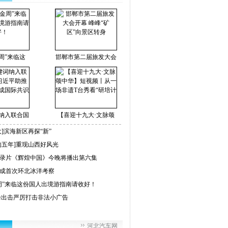
周”来临这
邯郸市第二届旅发大会
纳入联合国
【喜迎十九大·文脉颂
]滨海新区再探“新”
的五年]重现山西好风光
录片《辉煌中国》今晚将播出第六集
成首次环北冰洋考察
周”来临这份国人出境游指南请收好！
拳出击严厉打击非法小广告
河北汽车网