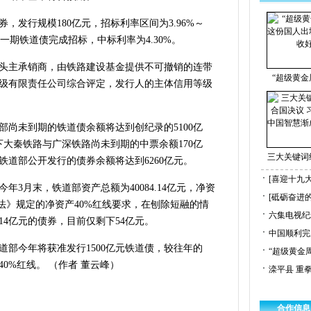
，发行规模180亿元，招标利率区间为3.96%～
的第一期铁道债完成招标，中标利率为4.30%。
头主承销商，由铁路建设基金提供不可撤销的连带
“超级黄金
级有限责任公司综合评定，发行人的主体信用等级
。
部尚未到期的铁道债余额将达到创纪录的5100亿
下大秦铁路与广深铁路尚未到期的中票余额170亿
三大关键词
铁道部公开发行的债券余额将达到6260亿元。
[喜迎十九大
年3月末，铁道部资产总额为40084.14亿元，净资
[砥砺奋进
证券法》规定的净资产40%红线要求，在刨除短融的情
六集电视纪
14亿元的债券，目前仅剩下54亿元。
中国顺利完
道部今年将获准发行1500亿元铁道债，较往年的
“超级黄金
40%红线。 （作者 董云峰）
滦平县 重
合作信息