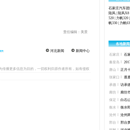
石家庄汽车团
陆风
|
陆风X8
520
|
力帆320
帆330
|
力帆63
责任编辑：美景
各地新闻
河北新闻
新闻中心
石家庄
石
秦皇岛
2
为传播更多信息为目的，一切权利归原作者所有，如有侵权
唐山
正月
张家口
逐
承德
访承
廊坊
廊坊市
保定
白石
衡水
衡水
沧州
沧州两
邢台
邢台